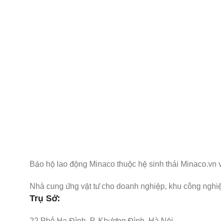
Nhận Thông Tin & Ưu Đãi
Đăng ký nhận thông tin cập nhật và ưu đãi dành riêng 
Bảo hộ lao động Minaco thuộc hệ sinh thái Minaco.vn 
Nhà cung ứng vật tư cho doanh nghiệp, khu công nghiệ
Trụ Sở:
22 Phố Hạ Đình, P. Khương Đình, Hà Nội