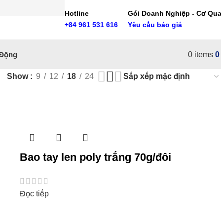
Hotline
Gói Doanh Nghiệp - Cơ Qu
+84 961 531 616
Yêu cầu báo giá
 Động
0
items
Show
9
12
18
24
Bao tay len poly trắng 70g/đôi
Đọc tiếp