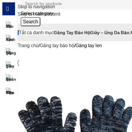
Skip to navigation
Select category
Skip to main content
Search
Tất cả danh mục
Găng Tay Bảo Hộ
Giày – Ủng Da Bảo 
Trang chủ
Găng tay bảo hộ
Găng tay len