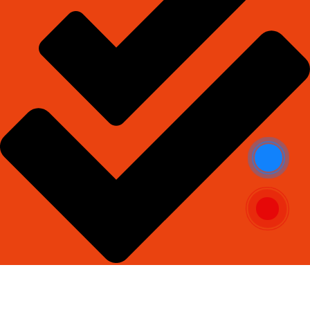
Đầy đủ - trọn gói vật tư