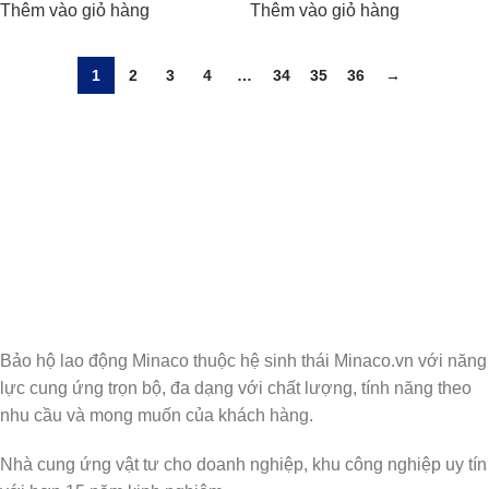
Thêm vào giỏ hàng
Thêm vào giỏ hàng
1
2
3
4
…
34
35
36
→
Nhận Thông Tin & Ưu Đãi
Đăng ký nhận thông tin cập nhật và ưu đãi dành riêng cho bạn
Bảo hộ lao động Minaco thuộc hệ sinh thái Minaco.vn với năng
lực cung ứng trọn bộ, đa dạng với chất lượng, tính năng theo
nhu cầu và mong muốn của khách hàng.
Nhà cung ứng vật tư cho doanh nghiệp, khu công nghiệp uy tín