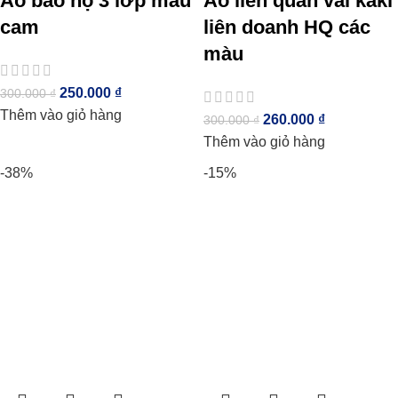
Áo bảo hộ 3 lớp màu
Áo liền quần vải kaki
cam
liên doanh HQ các
màu
250.000
₫
300.000
₫
Thêm vào giỏ hàng
260.000
₫
300.000
₫
Thêm vào giỏ hàng
-38%
-15%