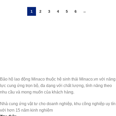
1
2
3
4
5
6
→
Nhận Thông Tin & Ưu Đãi
Đăng ký nhận thông tin cập nhật và ưu đãi dành riêng cho bạn
Bảo hộ lao động Minaco thuộc hệ sinh thái Minaco.vn với năng
lực cung ứng trọn bộ, đa dạng với chất lượng, tính năng theo
nhu cầu và mong muốn của khách hàng.
Nhà cung ứng vật tư cho doanh nghiệp, khu công nghiệp uy tín
với hơn 15 năm kinh nghiệm