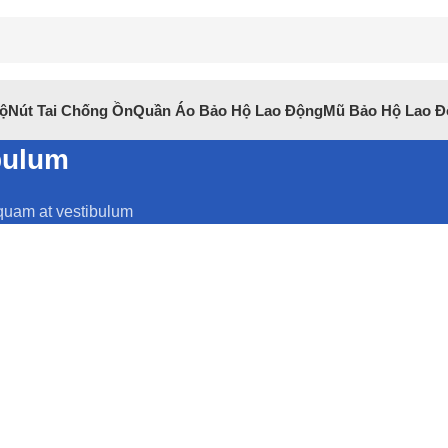
Hộ
Nút Tai Chống Ồn
Quần Áo Bảo Hộ Lao Động
Mũ Bảo Hộ Lao Đ
bulum
uam at vestibulum