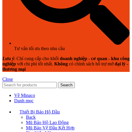
Tư vấn tối ưu theo nhu cầu
Lưu ý
: Chỉ cung cấp cho khối
doanh nghiệp - cơ quan - khu công
nghiệp
với chi phí tốt nhất.
Không
có chính sách hỗ trợ mở
đại lý -
thương mại
Close
Search
Về Minaco
Danh mục
Thiết Bị Bảo Hộ Đầu
Back
Mũ Bảo Hộ Lao Động
Mũ Bảo Vệ Đầu Kết Hợp