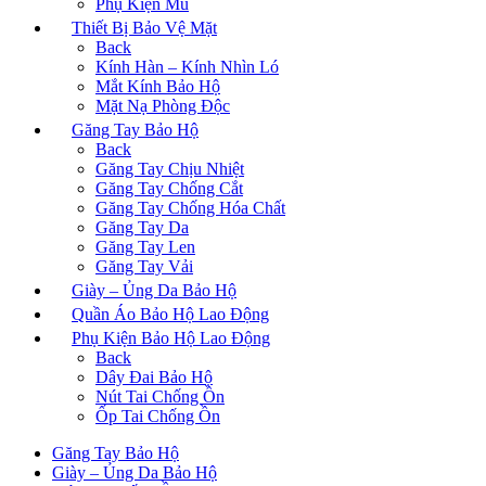
Phụ Kiện Mũ
Thiết Bị Bảo Vệ Mặt
Back
Kính Hàn – Kính Nhìn Ló
Mắt Kính Bảo Hộ
Mặt Nạ Phòng Độc
Găng Tay Bảo Hộ
Back
Găng Tay Chịu Nhiệt
Găng Tay Chống Cắt
Găng Tay Chống Hóa Chất
Găng Tay Da
Găng Tay Len
Găng Tay Vải
Giày – Ủng Da Bảo Hộ
Quần Áo Bảo Hộ Lao Động
Phụ Kiện Bảo Hộ Lao Động
Back
Dây Đai Bảo Hộ
Nút Tai Chống Ồn
Ốp Tai Chống Ồn
Găng Tay Bảo Hộ
Giày – Ủng Da Bảo Hộ