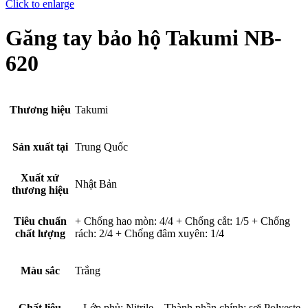
Click to enlarge
Găng tay bảo hộ Takumi NB-
620
Thương hiệu
Takumi
Sản xuất tại
Trung Quốc
Xuất xứ
Nhật Bản
thương hiệu
Tiêu chuẩn
+ Chống hao mòn: 4/4 + Chống cắt: 1/5 + Chống
chất lượng
rách: 2/4 + Chống đâm xuyên: 1/4
Màu sắc
Trắng
Chất liệu
– Lớp phủ: Nitrile – Thành phần chính: sợi Polyeste