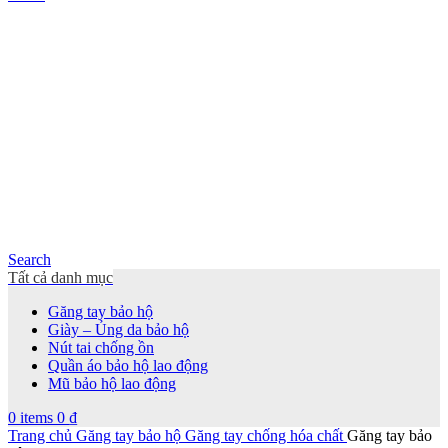
Search
Tất cả danh mục
Găng tay bảo hộ
Giày – Ủng da bảo hộ
Nút tai chống ồn
Quần áo bảo hộ lao động
Mũ bảo hộ lao động
0
items
0
₫
Trang chủ
Găng tay bảo hộ
Găng tay chống hóa chất
Găng tay bảo