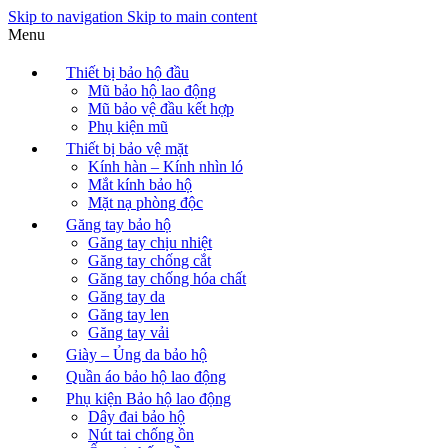
Skip to navigation
Skip to main content
Menu
Thiết bị bảo hộ đầu
Mũ bảo hộ lao động
Mũ bảo vệ đầu kết hợp
Phụ kiện mũ
Thiết bị bảo vệ mặt
Kính hàn – Kính nhìn ló
Mắt kính bảo hộ
Mặt nạ phòng độc
Găng tay bảo hộ
Găng tay chịu nhiệt
Găng tay chống cắt
Găng tay chống hóa chất
Găng tay da
Găng tay len
Găng tay vải
Giày – Ủng da bảo hộ
Quần áo bảo hộ lao động
Phụ kiện Bảo hộ lao động
Dây đai bảo hộ
Nút tai chống ồn