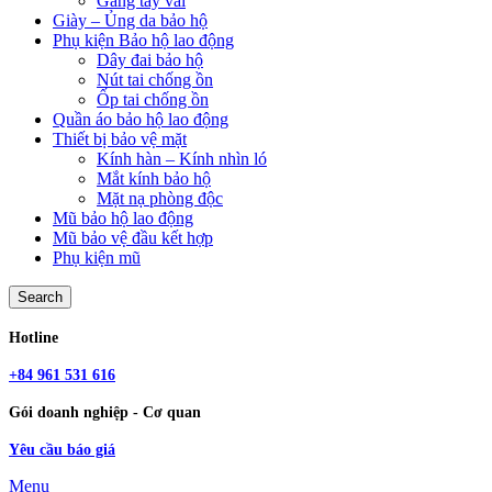
Găng tay vải
Giày – Ủng da bảo hộ
Phụ kiện Bảo hộ lao động
Dây đai bảo hộ
Nút tai chống ồn
Ốp tai chống ồn
Quần áo bảo hộ lao động
Thiết bị bảo vệ mặt
Kính hàn – Kính nhìn ló
Mắt kính bảo hộ
Mặt nạ phòng độc
Mũ bảo hộ lao động
Mũ bảo vệ đầu kết hợp
Phụ kiện mũ
Search
Hotline
+84 961 531 616
Gói doanh nghiệp - Cơ quan
Yêu cầu báo giá
Menu