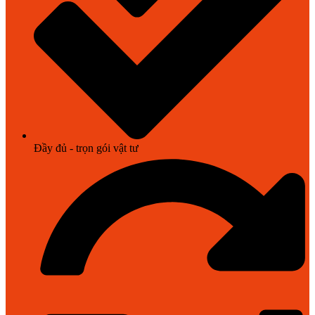
Đầy đủ - trọn gói vật tư