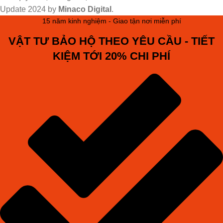
Update
2024 by
Minaco Digital
.
15 năm kinh nghiệm - Giao tận nơi miễn phí
VẬT TƯ BẢO HỘ THEO YÊU CẦU - TIẾT
KIỆM TỚI 20% CHI PHÍ