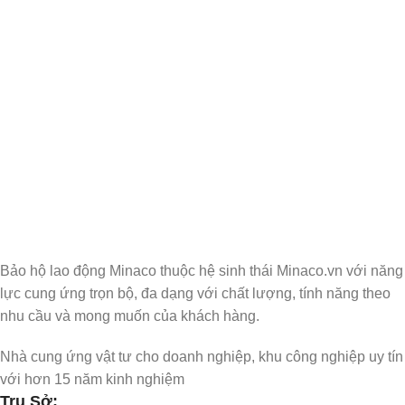
Nhận Thông Tin & Ưu Đãi
Đăng ký nhận thông tin cập nhật và ưu đãi dành riêng cho bạn
Bảo hộ lao động Minaco thuộc hệ sinh thái Minaco.vn với năng
lực cung ứng trọn bộ, đa dạng với chất lượng, tính năng theo
nhu cầu và mong muốn của khách hàng.
Nhà cung ứng vật tư cho doanh nghiệp, khu công nghiệp uy tín
với hơn 15 năm kinh nghiệm
Trụ Sở: