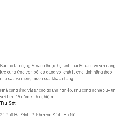
Nhận Thông Tin & Ưu Đãi
Đăng ký nhận thông tin cập nhật và ưu đãi dành riêng cho bạn
Bảo hộ lao động Minaco thuộc hệ sinh thái Minaco.vn với năng
lực cung ứng trọn bộ, đa dạng với chất lượng, tính năng theo
nhu cầu và mong muốn của khách hàng.
Nhà cung ứng vật tư cho doanh nghiệp, khu công nghiệp uy tín
với hơn 15 năm kinh nghiệm
Trụ Sở:
22 Phố Hạ Đình, P. Khương Đình, Hà Nội