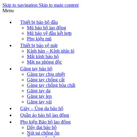
Skip to navigation
Skip to main content
Menu
Thiết bị bảo hộ đầu
Mũ bảo hộ lao động
Mũ bảo vệ đầu kết hợp
Phụ kiện mũ
Thiết bị bảo vệ mặt
Kính hàn – Kính nhìn ló
Mắt kính bảo hộ
Mặt nạ phòng độc
Găng tay bảo hộ
Găng tay chịu nhiệt
Găng tay chống cắt
Găng tay chống hóa chất
Găng tay da
Găng tay len
Găng tay vải
Giày – Ủng da bảo hộ
Quần áo bảo hộ lao động
Phụ kiện Bảo hộ lao động
Dây đai bảo hộ
Nút tai chống ồn