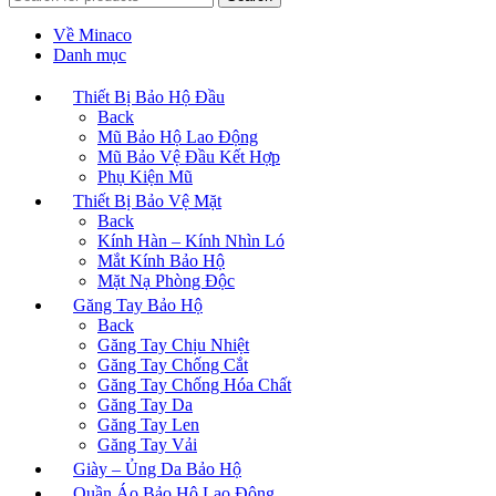
Về Minaco
Danh mục
Thiết Bị Bảo Hộ Đầu
Back
Mũ Bảo Hộ Lao Động
Mũ Bảo Vệ Đầu Kết Hợp
Phụ Kiện Mũ
Thiết Bị Bảo Vệ Mặt
Back
Kính Hàn – Kính Nhìn Ló
Mắt Kính Bảo Hộ
Mặt Nạ Phòng Độc
Găng Tay Bảo Hộ
Back
Găng Tay Chịu Nhiệt
Găng Tay Chống Cắt
Găng Tay Chống Hóa Chất
Găng Tay Da
Găng Tay Len
Găng Tay Vải
Giày – Ủng Da Bảo Hộ
Quần Áo Bảo Hộ Lao Động