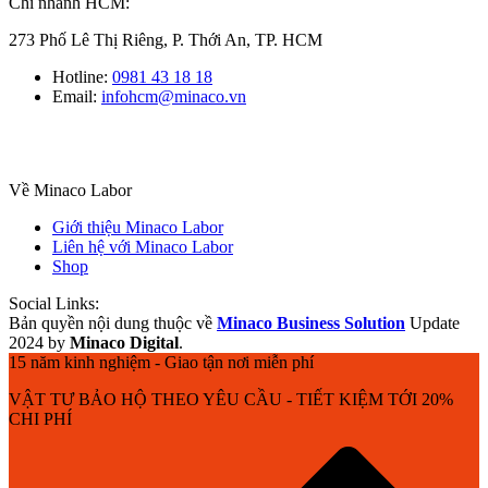
Chi nhánh HCM:
273 Phố Lê Thị Riêng, P. Thới An, TP. HCM
Hotline:
0981 43 18 18
Email:
infohcm@minaco.vn
Về Minaco Labor
Giới thiệu Minaco Labor
Liên hệ với Minaco Labor
Shop
Social Links:
Bản quyền nội dung thuộc về
Minaco Business Solution
Update
2024 by
Minaco Digital
.
15 năm kinh nghiệm - Giao tận nơi miễn phí
VẬT TƯ BẢO HỘ THEO YÊU CẦU - TIẾT KIỆM TỚI 20%
CHI PHÍ