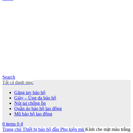
Search
Tất cả danh mục
Găng tay bảo hộ
Giày – Ủng da bảo hộ
Nút tai chống ồn
Quần áo bảo hộ lao động
Mũ bảo hộ lao động
0
items
0
₫
Trang chủ
Thiết bị bảo hộ đầu
Phụ kiện mũ
Kính che mặt màu trắng