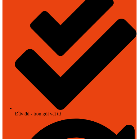
Đầy đủ - trọn gói vật tư