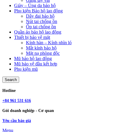
Găng tay vải
Giày – Ủng da bảo hộ
Phụ kiện Bảo hộ lao động
Dây đai bảo hộ
Nút tai chống ồn
Ốp tai chống ồn
Quần áo bảo hộ lao động
Thiết bị bảo vệ mặt
Kính hàn – Kính nhìn ló
Mắt kính bảo hộ
Mặt nạ phòng độc
Mũ bảo hộ lao động
Mũ bảo vệ đầu kết hợp
Phụ kiện mũ
Search
Hotline
+84 961 531 616
Gói doanh nghiệp - Cơ quan
Yêu cầu báo giá
Menu