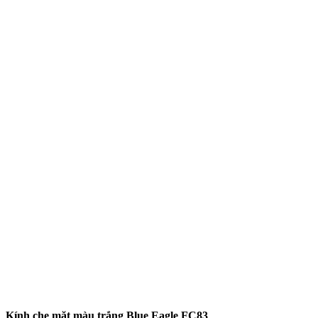
Kính che mặt màu trắng Blue Eagle FC83