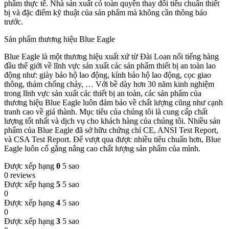
phẩm thực tế. Nhà sản xuất có toàn quyền thay đổi tiêu chuẩn thiết
bị và đặc điểm kỹ thuật của sản phẩm mà không cần thông báo
trước.
Sản phẩm thương hiệu Blue Eagle
Blue Eagle là một thương hiệu xuất xứ từ Đài Loan nổi tiếng hàng
đầu thế giới về lĩnh vực sản xuất các sản phẩm thiết bị an toàn lao
động như: giày bảo hộ lao động, kính bảo hộ lao động, cọc giao
thông, thảm chống cháy, … Với bề dày hơn 30 năm kinh nghiệm
trong lĩnh vực sản xuất các thiết bị an toàn, các sản phẩm của
thương hiệu Blue Eagle luôn đảm bảo về chất lượng cũng như cạnh
tranh cao về giá thành. Mục tiêu của chúng tôi là cung cấp chất
lượng tốt nhất và dịch vụ cho khách hàng của chúng tôi. Nhiều sản
phẩm của Blue Eagle đã sở hữu chứng chỉ CE, ANSI Test Report,
và CSA Test Report. Để vượt qua được nhiều tiêu chuẩn hơn, Blue
Eagle luôn cố gắng nâng cao chất lượng sản phẩm của mình.
Được xếp hạng
0
5 sao
0 reviews
Được xếp hạng
5
5 sao
0
Được xếp hạng
4
5 sao
0
Được xếp hạng
3
5 sao