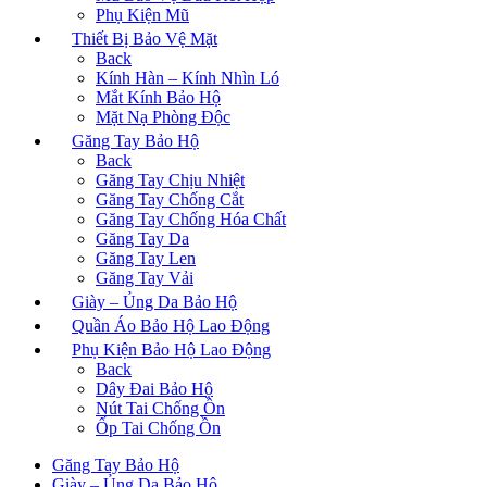
Phụ Kiện Mũ
Thiết Bị Bảo Vệ Mặt
Back
Kính Hàn – Kính Nhìn Ló
Mắt Kính Bảo Hộ
Mặt Nạ Phòng Độc
Găng Tay Bảo Hộ
Back
Găng Tay Chịu Nhiệt
Găng Tay Chống Cắt
Găng Tay Chống Hóa Chất
Găng Tay Da
Găng Tay Len
Găng Tay Vải
Giày – Ủng Da Bảo Hộ
Quần Áo Bảo Hộ Lao Động
Phụ Kiện Bảo Hộ Lao Động
Back
Dây Đai Bảo Hộ
Nút Tai Chống Ồn
Ốp Tai Chống Ồn
Găng Tay Bảo Hộ
Giày – Ủng Da Bảo Hộ