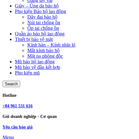
Găng tay vải
Giày – Ủng da bảo hộ
Phụ kiện Bảo hộ lao động
Dây đai bảo hộ
Nút tai chống ồn
Ốp tai chống ồn
Quần áo bảo hộ lao động
Thiết bị bảo vệ mặt
Kính hàn – Kính nhìn ló
Mắt kính bảo hộ
Mặt nạ phòng độc
Mũ bảo hộ lao động
Mũ bảo vệ đầu kết hợp
Phụ kiện mũ
Search
Hotline
+84 961 531 616
Gói doanh nghiệp - Cơ quan
Yêu cầu báo giá
Menu