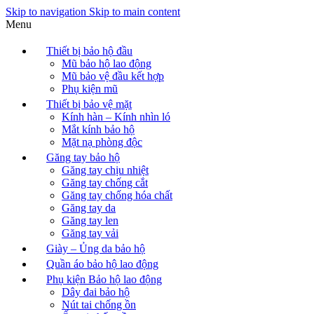
Skip to navigation
Skip to main content
Menu
Thiết bị bảo hộ đầu
Mũ bảo hộ lao động
Mũ bảo vệ đầu kết hợp
Phụ kiện mũ
Thiết bị bảo vệ mặt
Kính hàn – Kính nhìn ló
Mắt kính bảo hộ
Mặt nạ phòng độc
Găng tay bảo hộ
Găng tay chịu nhiệt
Găng tay chống cắt
Găng tay chống hóa chất
Găng tay da
Găng tay len
Găng tay vải
Giày – Ủng da bảo hộ
Quần áo bảo hộ lao động
Phụ kiện Bảo hộ lao động
Dây đai bảo hộ
Nút tai chống ồn