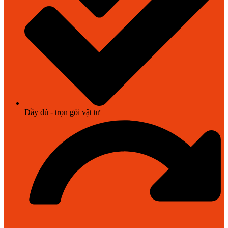
Đầy đủ - trọn gói vật tư