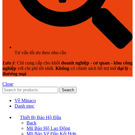
Tư vấn tối ưu theo nhu cầu
Lưu ý
: Chỉ cung cấp cho khối
doanh nghiệp - cơ quan - khu công
nghiệp
với chi phí tốt nhất.
Không
có chính sách hỗ trợ mở
đại lý -
thương mại
Close
Search
Về Minaco
Danh mục
Thiết Bị Bảo Hộ Đầu
Back
Mũ Bảo Hộ Lao Động
Mũ Bảo Vệ Đầu Kết Hợp