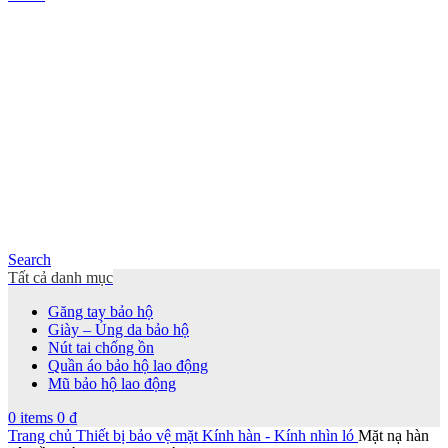
Search
Tất cả danh mục
Găng tay bảo hộ
Giày – Ủng da bảo hộ
Nút tai chống ồn
Quần áo bảo hộ lao động
Mũ bảo hộ lao động
0
items
0
₫
Trang chủ
Thiết bị bảo vệ mặt
Kính hàn - Kính nhìn ló
Mặt nạ hàn