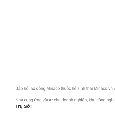
Nhận Thông Tin & Ưu Đãi
Đăng ký nhận thông tin cập nhật và ưu đãi dành riêng
Bảo hộ lao động Minaco thuộc hệ sinh thái Minaco.vn 
Nhà cung ứng vật tư cho doanh nghiệp, khu công nghi
Trụ Sở: