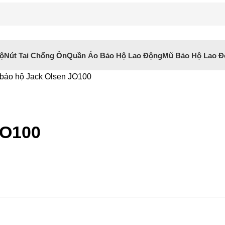
Hộ
Nút Tai Chống Ồn
Quần Áo Bảo Hộ Lao Động
Mũ Bảo Hộ Lao Đ
bảo hộ Jack Olsen JO100
JO100