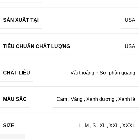
SẢN XUẤT TẠI
USA
TIÊU CHUẨN CHẤT LƯỢNG
USA
CHẤT LIỆU
Vải thoáng + Sợi phản quang
MÀU SẮC
Cam
,
Vàng
,
Xanh dương
,
Xanh lá
SIZE
L
,
M
,
S
,
XL
,
XXL
,
XXXL