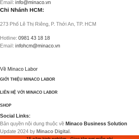
Email:
info@minaco.vn
Chi Nhánh HCM:
273 Phố Lê Thị Riêng, P. Thới An, TP. HCM
Hotline:
0981 43 18 18
Email:
infohcm@minaco.vn
Về Minaco Labor
GIỚI THIỆU MINACO LABOR
LIÊN HỆ VỚI MINACO LABOR
SHOP
Social Links:
Bản quyền nội dung thuộc về
Minaco Business Solution
Update
2024 by
Minaco Digital
.
15 năm kinh nghiệm - Giao tận nơi miễn phí