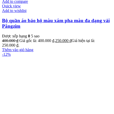
Add to compare
Quick view
Add to wishlist
Bộ quần áo bảo hộ màu xám pha màu đa dạng vải
Păngzim
Được xếp hạng
0
5 sao
400.000
₫
Giá gốc là: 400.000 ₫.
250.000
₫
Giá hiện tại là:
250.000 ₫.
Thêm vào giỏ hàng
-12%