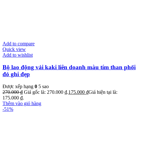
Add to compare
Quick view
Add to wishlist
Bộ lao động vải kaki liên doanh màu tím than phối
đỏ ghi đẹp
Được xếp hạng
0
5 sao
270.000
₫
Giá gốc là: 270.000 ₫.
175.000
₫
Giá hiện tại là:
175.000 ₫.
Thêm vào giỏ hàng
-51%