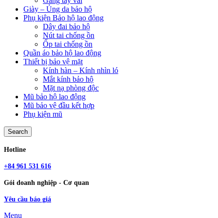
Găng tay vải
Giày – Ủng da bảo hộ
Phụ kiện Bảo hộ lao động
Dây đai bảo hộ
Nút tai chống ồn
Ốp tai chống ồn
Quần áo bảo hộ lao động
Thiết bị bảo vệ mặt
Kính hàn – Kính nhìn ló
Mắt kính bảo hộ
Mặt nạ phòng độc
Mũ bảo hộ lao động
Mũ bảo vệ đầu kết hợp
Phụ kiện mũ
Search
Hotline
+84 961 531 616
Gói doanh nghiệp - Cơ quan
Yêu cầu báo giá
Menu