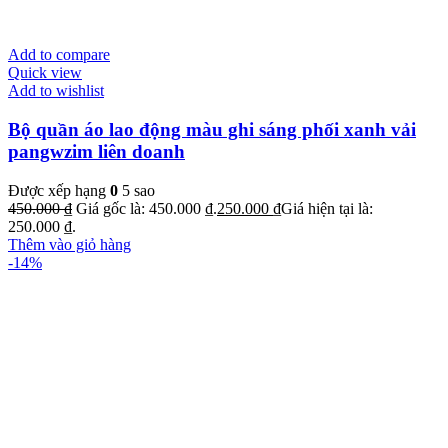
Add to compare
Quick view
Add to wishlist
Bộ quần áo lao động màu ghi sáng phối xanh vải
pangwzim liên doanh
Được xếp hạng
0
5 sao
450.000
₫
Giá gốc là: 450.000 ₫.
250.000
₫
Giá hiện tại là:
250.000 ₫.
Thêm vào giỏ hàng
-14%