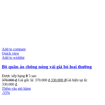
Add to compare
Quick view
Add to wishlist
Bộ quần áo chống nóng vải giả bò loại thường
Được xếp hạng
0
5 sao
370.000
₫
Giá gốc là: 370.000 ₫.
330.000
₫
Giá hiện tại là:
330.000 ₫.
Thêm vào giỏ hàng
-55%