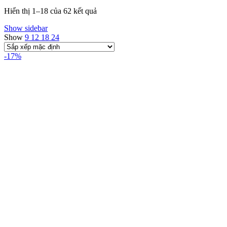
Hiển thị 1–18 của 62 kết quả
Show sidebar
Show
9
12
18
24
-17%