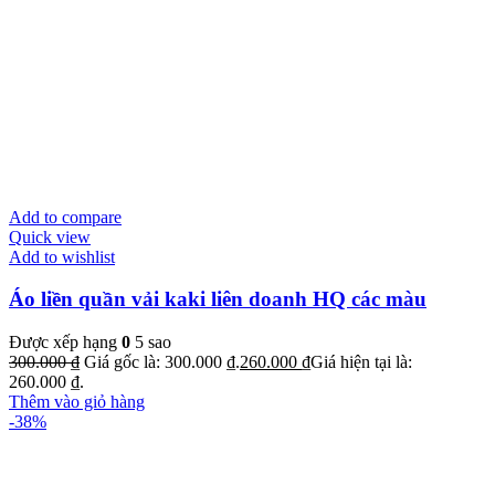
Add to compare
Quick view
Add to wishlist
Áo liền quần vải kaki liên doanh HQ các màu
Được xếp hạng
0
5 sao
300.000
₫
Giá gốc là: 300.000 ₫.
260.000
₫
Giá hiện tại là:
260.000 ₫.
Thêm vào giỏ hàng
-38%