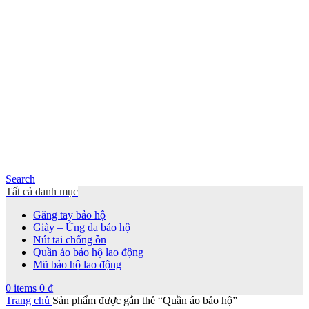
Search
Tất cả danh mục
Găng tay bảo hộ
Giày – Ủng da bảo hộ
Nút tai chống ồn
Quần áo bảo hộ lao động
Mũ bảo hộ lao động
0
items
0
₫
Trang chủ
Sản phẩm được gắn thẻ “Quần áo bảo hộ”