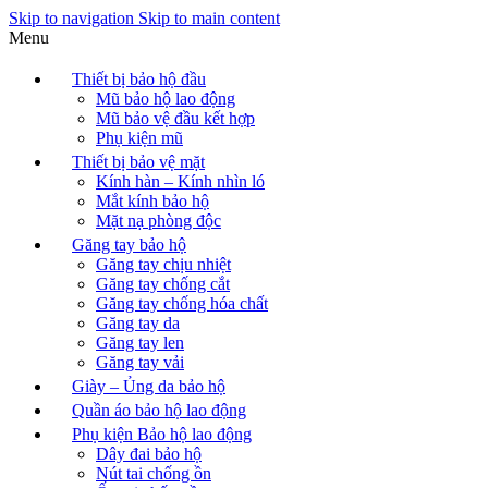
Skip to navigation
Skip to main content
Menu
Thiết bị bảo hộ đầu
Mũ bảo hộ lao động
Mũ bảo vệ đầu kết hợp
Phụ kiện mũ
Thiết bị bảo vệ mặt
Kính hàn – Kính nhìn ló
Mắt kính bảo hộ
Mặt nạ phòng độc
Găng tay bảo hộ
Găng tay chịu nhiệt
Găng tay chống cắt
Găng tay chống hóa chất
Găng tay da
Găng tay len
Găng tay vải
Giày – Ủng da bảo hộ
Quần áo bảo hộ lao động
Phụ kiện Bảo hộ lao động
Dây đai bảo hộ
Nút tai chống ồn