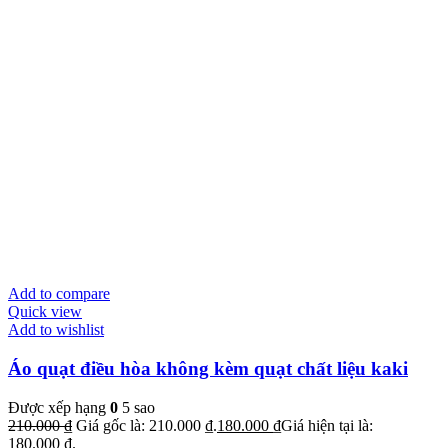
Add to compare
Quick view
Add to wishlist
Áo quạt điều hòa không kèm quạt chất liệu kaki
Được xếp hạng
0
5 sao
210.000
₫
Giá gốc là: 210.000 ₫.
180.000
₫
Giá hiện tại là:
180.000 ₫.