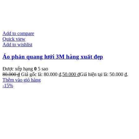
Add to compare
Quick view
Add to wishlist
Áo phản quang lưới 3M hàng xuất đẹp
Được xếp hạng
0
5 sao
80.000
₫
Giá gốc là: 80.000 ₫.
50.000
₫
Giá hiện tại là: 50.000 ₫.
Thêm vào giỏ hàng
-15%