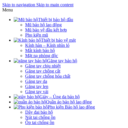
Skip to navigation
Skip to main content
Menu
Thiết bị bảo hộ đầu
Mũ bảo hộ lao động
Mũ bảo vệ đầu kết hợp
Phụ kiện mũ
Thiết bị bảo vệ mặt
Kính hàn – Kính nhìn ló
Mắt kính bảo hộ
Mặt nạ phòng độc
Găng tay bảo hộ
Găng tay chịu nhiệt
Găng tay chống cắt
Găng tay chống hóa chất
Găng tay da
Găng tay len
Găng tay vải
Giày – Ủng da bảo hộ
Quần áo bảo hộ lao động
Phụ kiện Bảo hộ lao động
Dây đai bảo hộ
Nút tai chống ồn
Ốp tai chống ồn