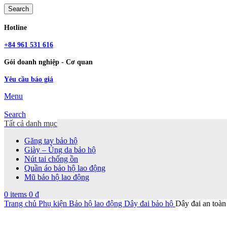
Search
Hotline
+84 961 531 616
Gói doanh nghiệp - Cơ quan
Yêu cầu báo giá
Menu
Search
Tất cả danh mục
Găng tay bảo hộ
Giày – Ủng da bảo hộ
Nút tai chống ồn
Quần áo bảo hộ lao động
Mũ bảo hộ lao động
0
items
0
₫
Trang chủ
Phụ kiện Bảo hộ lao động
Dây đai bảo hộ
Dây đai an to