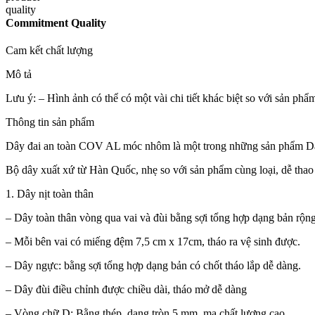
Commitment Quality
Cam kết chất lượng
Mô tả
Lưu ý: – Hình ảnh có thể có một vài chi tiết khác biệt so với sản ph
Thông tin sản phẩm
Dây đai an toàn COV AL móc nhôm là một trong những sản phẩm Dây 
Bộ dây xuất xứ từ Hàn Quốc, nhẹ so với sản phẩm cùng loại, dễ thao
1. Dây nịt toàn thân
– Dây toàn thân vòng qua vai và đùi bằng sợi tổng hợp dạng bản rộ
– Mỗi bên vai có miếng đệm 7,5 cm x 17cm, tháo ra vệ sinh được.
– Dây ngực: bằng sợi tổng hợp dạng bản có chốt tháo lắp dễ dàng.
– Dây đùi điều chỉnh được chiều dài, tháo mở dễ dàng
– Vòng chữ D: Bằng thép, dạng tròn 5 mm, mạ chất lượng cao.