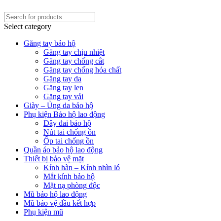
Select category
Găng tay bảo hộ
Găng tay chịu nhiệt
Găng tay chống cắt
Găng tay chống hóa chất
Găng tay da
Găng tay len
Găng tay vải
Giày – Ủng da bảo hộ
Phụ kiện Bảo hộ lao động
Dây đai bảo hộ
Nút tai chống ồn
Ốp tai chống ồn
Quần áo bảo hộ lao động
Thiết bị bảo vệ mặt
Kính hàn – Kính nhìn ló
Mắt kính bảo hộ
Mặt nạ phòng độc
Mũ bảo hộ lao động
Mũ bảo vệ đầu kết hợp
Phụ kiện mũ