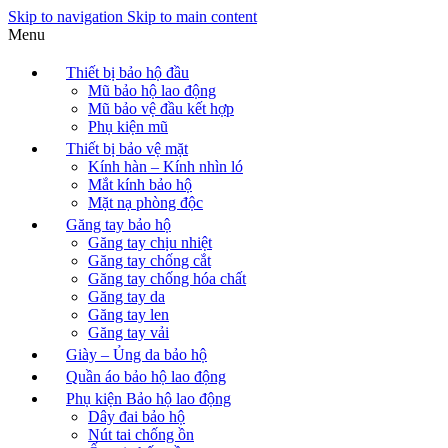
Skip to navigation
Skip to main content
Menu
Thiết bị bảo hộ đầu
Mũ bảo hộ lao động
Mũ bảo vệ đầu kết hợp
Phụ kiện mũ
Thiết bị bảo vệ mặt
Kính hàn – Kính nhìn ló
Mắt kính bảo hộ
Mặt nạ phòng độc
Găng tay bảo hộ
Găng tay chịu nhiệt
Găng tay chống cắt
Găng tay chống hóa chất
Găng tay da
Găng tay len
Găng tay vải
Giày – Ủng da bảo hộ
Quần áo bảo hộ lao động
Phụ kiện Bảo hộ lao động
Dây đai bảo hộ
Nút tai chống ồn