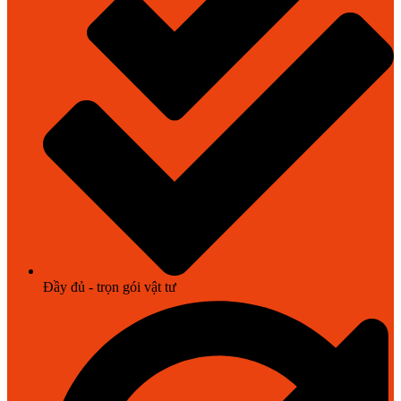
Đầy đủ - trọn gói vật tư