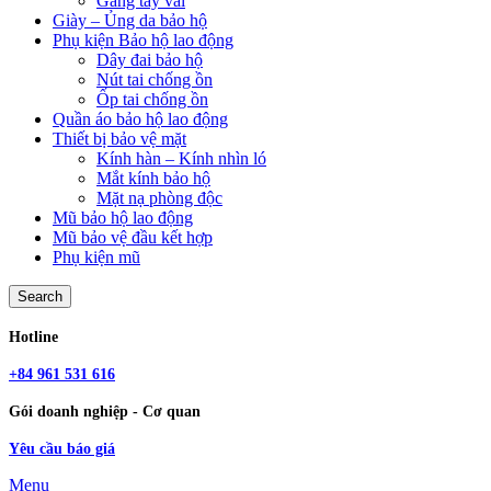
Găng tay vải
Giày – Ủng da bảo hộ
Phụ kiện Bảo hộ lao động
Dây đai bảo hộ
Nút tai chống ồn
Ốp tai chống ồn
Quần áo bảo hộ lao động
Thiết bị bảo vệ mặt
Kính hàn – Kính nhìn ló
Mắt kính bảo hộ
Mặt nạ phòng độc
Mũ bảo hộ lao động
Mũ bảo vệ đầu kết hợp
Phụ kiện mũ
Search
Hotline
+84 961 531 616
Gói doanh nghiệp - Cơ quan
Yêu cầu báo giá
Menu