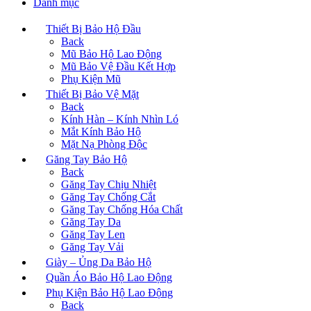
Danh mục
Thiết Bị Bảo Hộ Đầu
Back
Mũ Bảo Hộ Lao Động
Mũ Bảo Vệ Đầu Kết Hợp
Phụ Kiện Mũ
Thiết Bị Bảo Vệ Mặt
Back
Kính Hàn – Kính Nhìn Ló
Mắt Kính Bảo Hộ
Mặt Nạ Phòng Độc
Găng Tay Bảo Hộ
Back
Găng Tay Chịu Nhiệt
Găng Tay Chống Cắt
Găng Tay Chống Hóa Chất
Găng Tay Da
Găng Tay Len
Găng Tay Vải
Giày – Ủng Da Bảo Hộ
Quần Áo Bảo Hộ Lao Động
Phụ Kiện Bảo Hộ Lao Động
Back