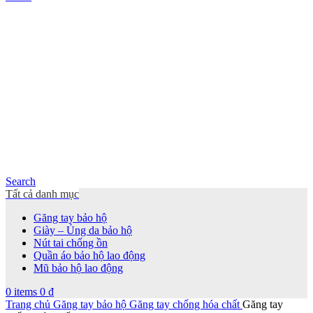
Search
Tất cả danh mục
Găng tay bảo hộ
Giày – Ủng da bảo hộ
Nút tai chống ồn
Quần áo bảo hộ lao động
Mũ bảo hộ lao động
0
items
0
₫
Trang chủ
Găng tay bảo hộ
Găng tay chống hóa chất
Găng tay