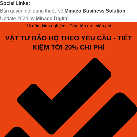
Social Links:
Bản quyền nội dung thuộc về
Minaco Business Solution
Update
2024 by
Minaco Digital
.
15 năm kinh nghiệm - Giao tận nơi miễn phí
VẬT TƯ BẢO HỘ THEO YÊU CẦU - TIẾT
KIỆM TỚI 20% CHI PHÍ