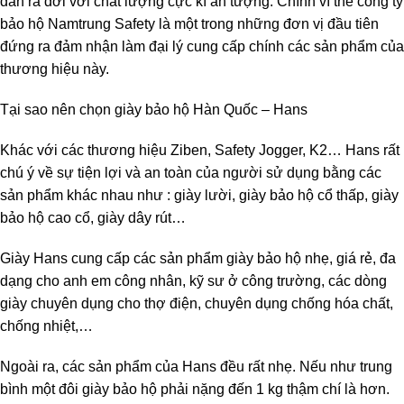
dần ra đời với chất lượng cực kì ấn tượng. Chính vì thế công ty
bảo hộ Namtrung Safety là một trong những đơn vị đầu tiên
đứng ra đảm nhận làm đại lý cung cấp chính các sản phẩm của
thương hiệu này.
Tại sao nên chọn giày bảo hộ Hàn Quốc – Hans
Khác với các thương hiệu Ziben, Safety Jogger, K2… Hans rất
chú ý về sự tiện lợi và an toàn của người sử dụng bằng các
sản phẩm khác nhau như : giày lười, giày bảo hộ cổ thấp, giày
bảo hộ cao cổ, giày dây rút…
Giày Hans cung cấp các sản phẩm giày bảo hộ nhẹ, giá rẻ, đa
dạng cho anh em công nhân, kỹ sư ở công trường, các dòng
giày chuyên dụng cho thợ điện, chuyên dụng chống hóa chất,
chống nhiệt,…
Ngoài ra, các sản phẩm của Hans đều rất nhẹ. Nếu như trung
bình một đôi giày bảo hộ phải nặng đến 1 kg thậm chí là hơn.