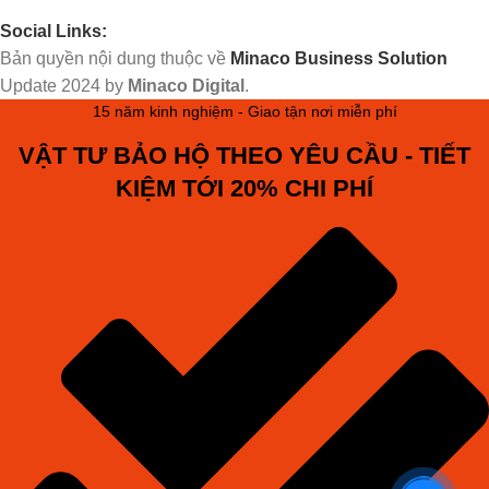
Social Links:
Bản quyền nội dung thuộc về
Minaco Business Solution
Update
2024 by
Minaco Digital
.
15 năm kinh nghiệm - Giao tận nơi miễn phí
VẬT TƯ BẢO HỘ THEO YÊU CẦU - TIẾT
KIỆM TỚI 20% CHI PHÍ