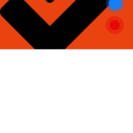
Đầy đủ - trọn gói vật tư