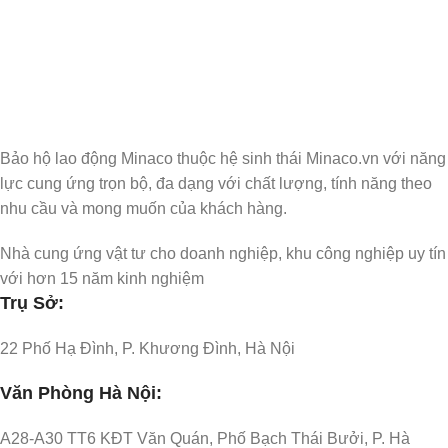
Nhận Thông Tin & Ưu Đãi
Đăng ký nhận thông tin cập nhật và ưu đãi dành riêng cho bạn
Bảo hộ lao động Minaco thuộc hệ sinh thái Minaco.vn với năng
lực cung ứng trọn bộ, đa dạng với chất lượng, tính năng theo
nhu cầu và mong muốn của khách hàng.
Nhà cung ứng vật tư cho doanh nghiệp, khu công nghiệp uy tín
với hơn 15 năm kinh nghiệm
Trụ Sở:
22 Phố Hạ Đình, P. Khương Đình, Hà Nội
Văn Phòng Hà Nội:
A28-A30 TT6 KĐT Văn Quán, Phố Bạch Thái Bưởi, P. Hà