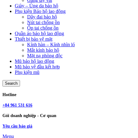
Găng tay vải
Giày – Ủng da bảo hộ
Phụ kiện Bảo hộ lao động
Dây đai bảo hộ
Nút tai chống ồn
Ốp tai chống ồn
Quần áo bảo hộ lao động
Thiết bị bảo vệ mặt
Kính hàn – Kính nhìn ló
Mắt kính bảo hộ
Mặt nạ phòng độc
Mũ bảo hộ lao động
Mũ bảo vệ đầu kết hợp
Phụ kiện mũ
Search
Hotline
+84 961 531 616
Gói doanh nghiệp - Cơ quan
Yêu cầu báo giá
Menu