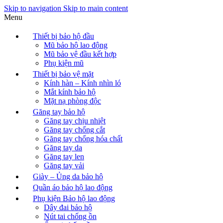
Skip to navigation
Skip to main content
Menu
Thiết bị bảo hộ đầu
Mũ bảo hộ lao động
Mũ bảo vệ đầu kết hợp
Phụ kiện mũ
Thiết bị bảo vệ mặt
Kính hàn – Kính nhìn ló
Mắt kính bảo hộ
Mặt nạ phòng độc
Găng tay bảo hộ
Găng tay chịu nhiệt
Găng tay chống cắt
Găng tay chống hóa chất
Găng tay da
Găng tay len
Găng tay vải
Giày – Ủng da bảo hộ
Quần áo bảo hộ lao động
Phụ kiện Bảo hộ lao động
Dây đai bảo hộ
Nút tai chống ồn