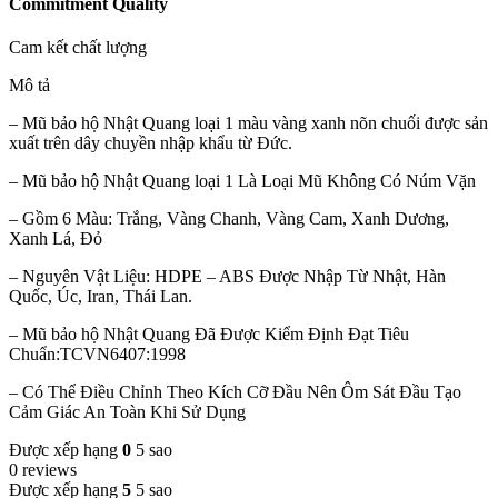
Commitment Quality
Cam kết chất lượng
Mô tả
– Mũ bảo hộ Nhật Quang loại 1 màu vàng xanh nõn chuối được sản
xuất trên dây chuyền nhập khẩu từ Đức.
– Mũ bảo hộ Nhật Quang loại 1 Là Loại Mũ Không Có Núm Vặn
– Gồm 6 Màu: Trắng, Vàng Chanh, Vàng Cam, Xanh Dương,
Xanh Lá, Đỏ
– Nguyên Vật Liệu: HDPE – ABS Được Nhập Từ Nhật, Hàn
Quốc, Úc, Iran, Thái Lan.
– Mũ bảo hộ Nhật Quang Đã Được Kiểm Định Đạt Tiêu
Chuẩn:TCVN6407:1998
– Có Thể Điều Chỉnh Theo Kích Cỡ Đầu Nên Ôm Sát Đầu Tạo
Cảm Giác An Toàn Khi Sử Dụng
Được xếp hạng
0
5 sao
0 reviews
Được xếp hạng
5
5 sao