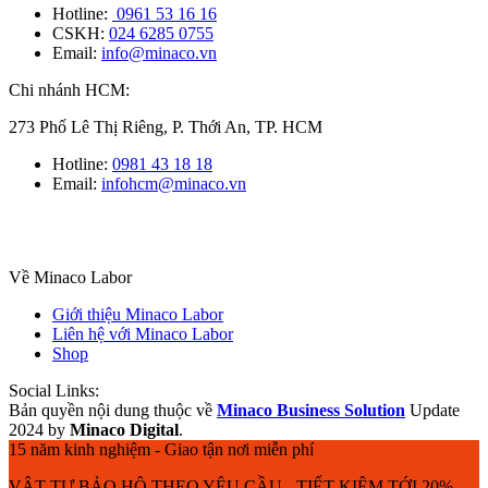
Hotline:
0961 53 16 16
CSKH:
024 6285 0755
Email:
info@minaco.vn
Chi nhánh HCM:
273 Phố Lê Thị Riêng, P. Thới An, TP. HCM
Hotline:
0981 43 18 18
Email:
infohcm@minaco.vn
Về Minaco Labor
Giới thiệu Minaco Labor
Liên hệ với Minaco Labor
Shop
Social Links:
Bản quyền nội dung thuộc về
Minaco Business Solution
Update
2024 by
Minaco Digital
.
15 năm kinh nghiệm - Giao tận nơi miễn phí
VẬT TƯ BẢO HỘ THEO YÊU CẦU - TIẾT KIỆM TỚI 20%