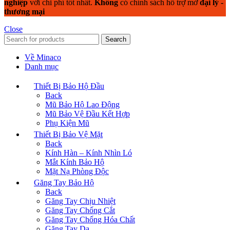
nghiệp
với chi phí tốt nhất.
Không
có chính sách hỗ trợ mở
đại lý -
thương mại
Close
Search
Về Minaco
Danh mục
Thiết Bị Bảo Hộ Đầu
Back
Mũ Bảo Hộ Lao Động
Mũ Bảo Vệ Đầu Kết Hợp
Phụ Kiện Mũ
Thiết Bị Bảo Vệ Mặt
Back
Kính Hàn – Kính Nhìn Ló
Mắt Kính Bảo Hộ
Mặt Nạ Phòng Độc
Găng Tay Bảo Hộ
Back
Găng Tay Chịu Nhiệt
Găng Tay Chống Cắt
Găng Tay Chống Hóa Chất
Găng Tay Da