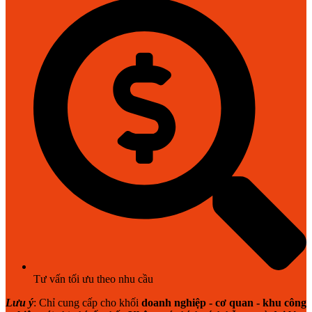
Tư vấn tối ưu theo nhu cầu
Lưu ý
: Chỉ cung cấp cho khối
doanh nghiệp - cơ quan - khu công