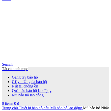
Search
Tất cả danh mục
Găng tay bảo hộ
Giày – Ủng da bảo hộ
Nút tai chống ồn
Quần áo bảo hộ lao động
Mũ bảo hộ lao động
0
items
0
₫
Trang chủ
Thiết bị bảo hộ đầu
Mũ bảo hộ lao động
Mũ bảo hộ Nhật