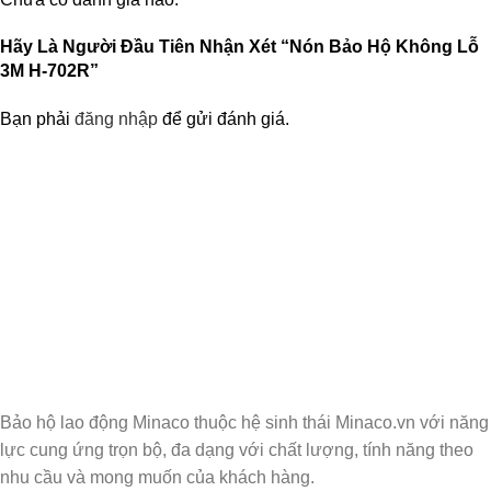
Hãy Là Người Đầu Tiên Nhận Xét “Nón Bảo Hộ Không Lỗ
3M H-702R”
Bạn phải
đăng nhập
để gửi đánh giá.
Nhận Thông Tin & Ưu Đãi
Đăng ký nhận thông tin cập nhật và ưu đãi dành riêng cho bạn
Bảo hộ lao động Minaco thuộc hệ sinh thái Minaco.vn với năng
lực cung ứng trọn bộ, đa dạng với chất lượng, tính năng theo
nhu cầu và mong muốn của khách hàng.