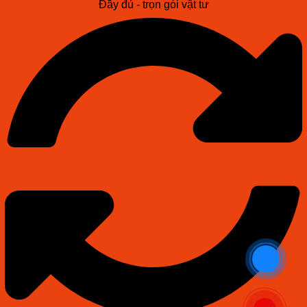
Đầy đủ - trọn gói vật tư