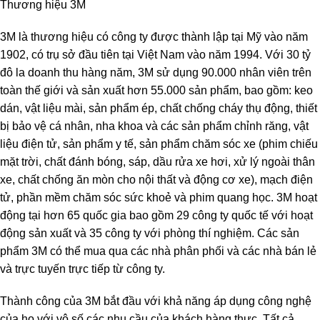
Thương hiệu 3M
3M là thương hiệu có công ty được thành lập tại Mỹ vào năm
1902, có trụ sở đầu tiên tại Việt Nam vào năm 1994. Với 30 tỷ
đô la doanh thu hàng năm, 3M sử dụng 90.000 nhân viên trên
toàn thế giới và sản xuất hơn 55.000 sản phẩm, bao gồm: keo
dán, vật liệu mài, sản phẩm ép, chất chống cháy thụ động, thiết
bị bảo vệ cá nhân, nha khoa và các sản phẩm chỉnh răng, vật
liệu điện tử, sản phẩm y tế, sản phẩm chăm sóc xe (phim chiếu
mặt trời, chất đánh bóng, sáp, dầu rửa xe hơi, xử lý ngoài thân
xe, chất chống ăn mòn cho nội thất và động cơ xe), mạch điện
tử, phần mềm chăm sóc sức khoẻ và phim quang học. 3M hoạt
động tại hơn 65 quốc gia bao gồm 29 công ty quốc tế với hoạt
động sản xuất và 35 công ty với phòng thí nghiệm. Các sản
phẩm 3M có thể mua qua các nhà phân phối và các nhà bán lẻ
và trực tuyến trực tiếp từ công ty.
Thành công của 3M bắt đầu với khả năng áp dụng công nghệ
của họ với vô số các nhu cầu của khách hàng thực. Tất cả