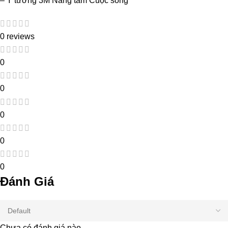
– Ý tưởng 3M Nâng tầm Cuộc sống
0 reviews
0
0
0
0
0
Đánh Giá
Chưa có đánh giá nào.