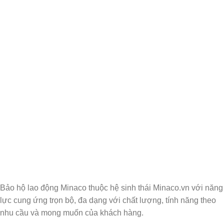
Nhận Thông Tin & Ưu Đãi
Đăng ký nhận thông tin cập nhật và ưu đãi dành
riêng cho bạn
Bảo hộ lao động Minaco thuộc hệ sinh thái Minaco.vn với năng
lực cung ứng trọn bộ, đa dạng với chất lượng, tính năng theo
nhu cầu và mong muốn của khách hàng.