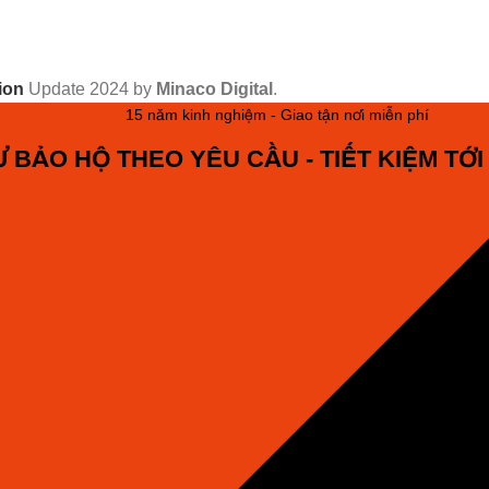
ion
Update
2024 by
Minaco Digital
.
15 năm kinh nghiệm - Giao tận nơi miễn phí
Ư BẢO HỘ THEO YÊU CẦU - TIẾT KIỆM TỚI 