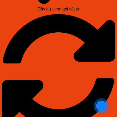
Đầy đủ - trọn gói vật tư