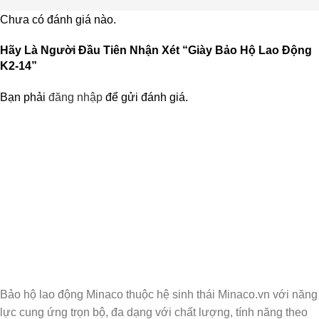
Chưa có đánh giá nào.
Hãy Là Người Đầu Tiên Nhận Xét “Giày Bảo Hộ Lao Động
K2-14”
Bạn phải
đăng nhập
để gửi đánh giá.
Nhận Thông Tin & Ưu Đãi
Đăng ký nhận thông tin cập nhật và ưu đãi dành riêng cho bạn
Bảo hộ lao động Minaco thuộc hệ sinh thái Minaco.vn với năng
lực cung ứng trọn bộ, đa dạng với chất lượng, tính năng theo