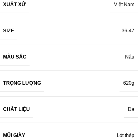
XUẤT XỨ
Việt Nam
SIZE
36-47
MÀU SẮC
Nâu
TRỌNG LƯỢNG
620g
CHẤT LIỆU
Da
MŨI GIÀY
Lót thép