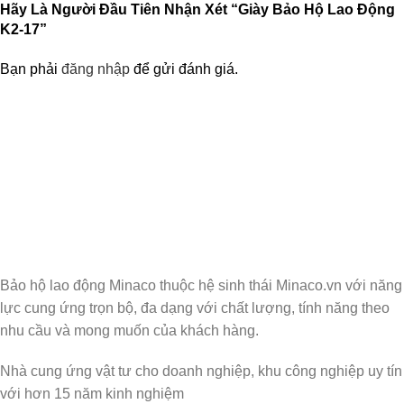
Hãy Là Người Đầu Tiên Nhận Xét “Giày Bảo Hộ Lao Động
K2-17”
Bạn phải
đăng nhập
để gửi đánh giá.
Nhận Thông Tin & Ưu Đãi
Đăng ký nhận thông tin cập nhật và ưu đãi dành
riêng cho bạn
Bảo hộ lao động Minaco thuộc hệ sinh thái Minaco.vn với năng
lực cung ứng trọn bộ, đa dạng với chất lượng, tính năng theo
nhu cầu và mong muốn của khách hàng.
Nhà cung ứng vật tư cho doanh nghiệp, khu công nghiệp uy tín
với hơn 15 năm kinh nghiệm